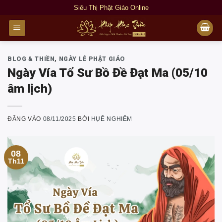
Bỏ
Siêu Thị Phật Giáo Online
qua
nội
dung
BLOG & THIỀN
,
NGÀY LỄ PHẬT GIÁO
Ngày Vía Tổ Sư Bồ Đề Đạt Ma (05/10
âm lịch)
ĐĂNG VÀO
08/11/2025
BỞI
HỤÊ NGHIÊM
08
Th11