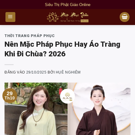
Bỏ
Siêu Thị Phật Giáo Online
qua
nội
dung
THỜI TRANG PHÁP PHỤC
Nên Mặc Pháp Phục Hay Áo Tràng
Khi Đi Chùa? 2026
ĐĂNG VÀO
29/10/2025
BỞI
HỤÊ NGHIÊM
29
Th10