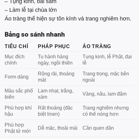
– Tụng kinh, bái sám
– Làm lễ tại chùa lớn
Áo tràng thể hiện sự tôn kính và trang nghiêm hơn.
Bảng so sánh nhanh
TIÊU CHÍ
PHÁP PHỤC
ÁO TRÀNG
Mục đích
Tu hành hàng
Tụng kinh, lễ Phật, đại
chính
ngày, ngồi thiền
lễ
Rộng rãi, thoáng
Trang trọng, mặc bên
Form dáng
mát
ngoài
Màu sắc phổ
Lam nhạt, trắng,
Vàng, nâu, lam đậm
biến
xám
Phù hợp khí
Rất thoáng (đặc
Trang nghiêm nhưng
hậu
biệt linen)
có thể nóng hơn
Phù hợp
Dễ mặc, thoải mái
Cần quen dần
Phật tử mới