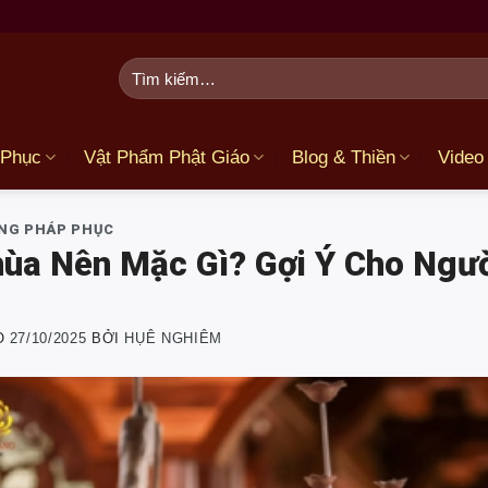
Tìm
kiếm:
 Phục
Vật Phẩm Phật Giáo
Blog & Thiền
Video
NG PHÁP PHỤC
hùa Nên Mặc Gì? Gợi Ý Cho Ngư
O
27/10/2025
BỞI
HỤÊ NGHIÊM