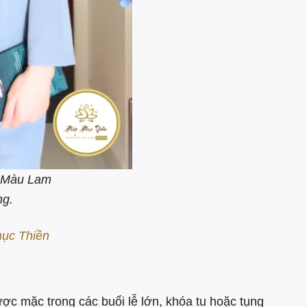
 Màu Lam
ng.
ục Thiền
c mặc trong các buổi lễ lớn, khóa tu hoặc tụng