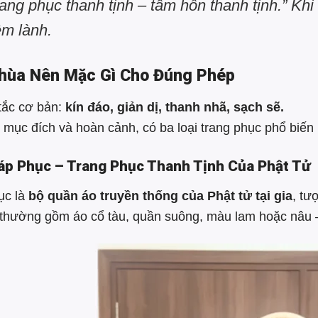
rang phục thanh tịnh – tâm hồn thanh tịnh.” Khi
ệm lành.
Chùa Nên Mặc Gì Cho Đúng Phép
tắc cơ bản:
kín đáo, giản dị, thanh nhã, sạch sẽ.
 mục đích và hoàn cảnh, có ba loại trang phục phổ biến 
háp Phục – Trang Phục Thanh Tịnh Của Phật Tử
ục là
bộ quần áo truyền thống của Phật tử tại gia
, tư
 thường gồm áo cổ tàu, quần suông, màu lam hoặc nâu 