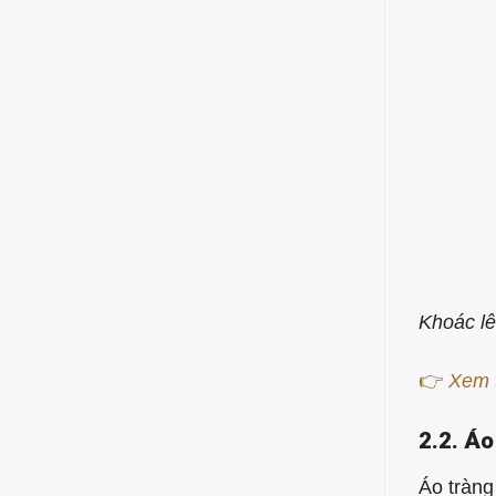
Khoác lê
👉
Xem 
2.2. Á
Áo tràng