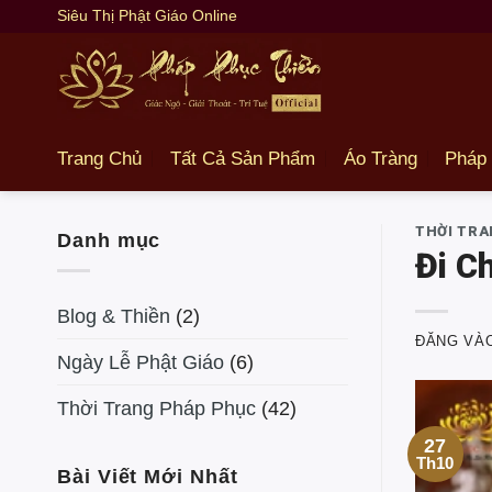
Bỏ
Siêu Thị Phật Giáo Online
qua
nội
dung
Trang Chủ
Tất Cả Sản Phẩm
Áo Tràng
Pháp
THỜI TRA
Danh mục
Đi C
Blog & Thiền
(2)
ĐĂNG VÀ
Ngày Lễ Phật Giáo
(6)
Thời Trang Pháp Phục
(42)
27
Th10
Bài Viết Mới Nhất