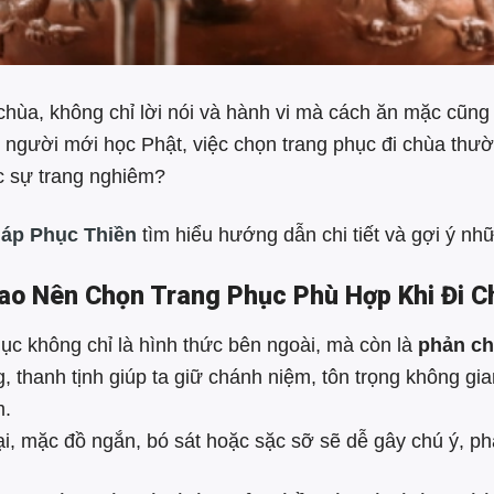
chùa, không chỉ lời nói và hành vi mà cách ăn mặc cũng
 người mới học Phật, việc chọn trang phục đi chùa thư
c sự trang nghiêm?
áp Phục Thiền
tìm hiểu hướng dẫn chi tiết và gợi ý nh
Sao Nên Chọn Trang Phục Phù Hợp Khi Đi C
ục không chỉ là hình thức bên ngoài, mà còn là
phản ch
, thanh tịnh giúp ta giữ chánh niệm, tôn trọng không gia
m.
i, mặc đồ ngắn, bó sát hoặc sặc sỡ sẽ dễ gây chú ý, phá