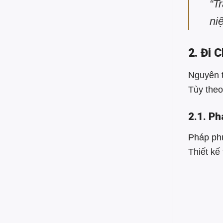
“T
ni
2. Đi 
Nguyên 
Tùy theo
2.1. P
Pháp ph
Thiết kế