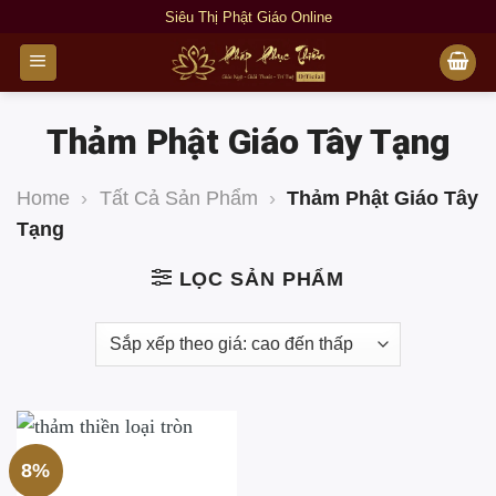
Bỏ
Siêu Thị Phật Giáo Online
qua
nội
dung
Thảm Phật Giáo Tây Tạng
Home
›
Tất Cả Sản Phẩm
›
Thảm Phật Giáo Tây
Tạng
LỌC SẢN PHẨM
8%