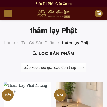
Bỏ
Siêu Thị Phật Giáo Online
qua
nội
dung
thảm lạy Phật
Home
›
Tất Cả Sản Phẩm
›
thảm lạy Phật
LỌC SẢN PHẨM
Mới
Mới