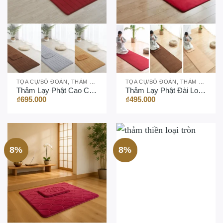
TỌA CỤ/BỒ ĐOÀN, THẢM LẠY PHẬT
TỌA CỤ/BỒ ĐOÀN, THẢM LẠY PHẬT
Thảm Lạy Phật Cao Cấp – 5 Màu
Thảm Lạy Phật Đài Loan, Loại Trơn, Kích Thước 60 * 200cm
₫
695.000
₫
495.000
8%
8%