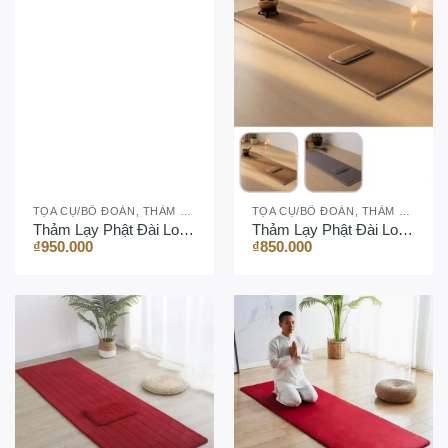
TỌA CỤ/BỒ ĐOÀN, THẢM LẠY PHẬT
TỌA CỤ/BỒ ĐOÀN, THẢM LẠY PHẬT
Thảm Lạy Phật Đài Loan Cao Cấp 60x200cm – Chất Nhung Pha Lê
Thảm Lạy Phật Đài Loan Cao Cấp Màu Trơn Tối Giản
₫
950.000
₫
850.000