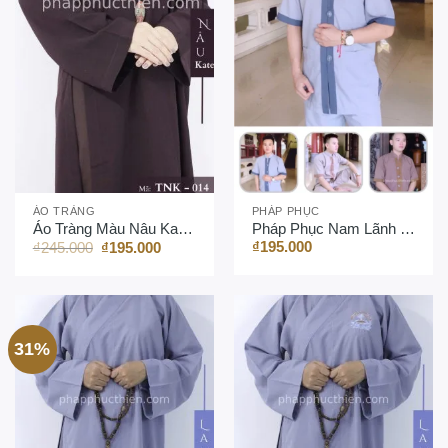
ÁO TRÀNG
PHÁP PHỤC
Áo Tràng Màu Nâu Kate (Thêu)
Pháp Phục Nam Lãnh Tụ Phối
Giá
Giá
₫
195.000
₫
245.000
₫
195.000
gốc
hiện
là:
tại
₫245.000.
là:
₫195.000.
31%