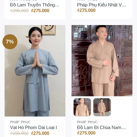
Đồ Lam Truyền Thống Mẫu La Hán Linen Tưng
Pháp Phụ Kiểu Nhật Viền Tay, Màu Lam
Giá
Giá
₫
275.000
₫
295.000
₫
275.000
gốc
hiện
là:
tại
₫295.000.
là:
₫275.000.
7%
PHÁP PHỤC
PHÁP PHỤC
Vạt Hò Phom Dài Loại I
Đồ Lam Đi Chùa Nam Phong Cách Hiện Đại, Màu “Socola”
Giá
Giá
₫
275.000
₫
295.000
₫
275.000
gốc
hiện