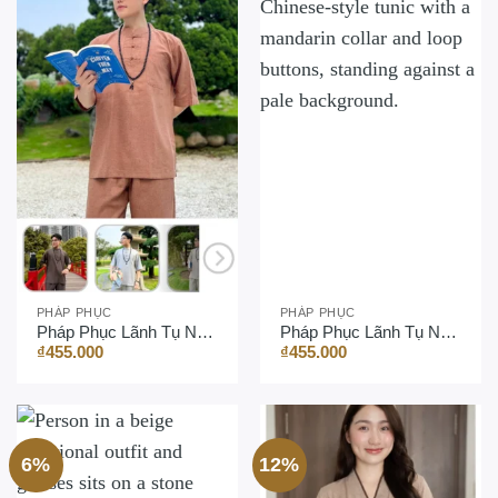
PHÁP PHỤC
PHÁP PHỤC
Pháp Phục Lãnh Tụ Nam 3 Nút Linen Ấn
Pháp Phục Lãnh Tụ Nam Tay Ngắn, Vải Linen Italy
₫
455.000
₫
455.000
6%
12%