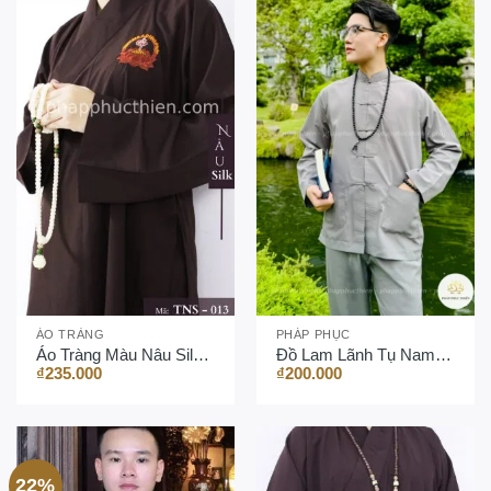
ÁO TRÀNG
PHÁP PHỤC
Áo Tràng Màu Nâu Silk (Thêu)
Đồ Lam Lãnh Tụ Nam Kate
₫
235.000
₫
200.000
22%