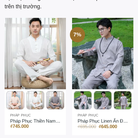
trên thị trường.
7%
PHÁP PHỤC
PHÁP PHỤC
Pháp Phục Thiền Nam Đài Loan Cao Cấp
Pháp Phục Linen Ấn Độ Cao Cấp Lãnh Tụ Hiện Đại
Giá
Giá
₫
745.000
₫
695.000
₫
645.000
gốc
hiện
là:
tại