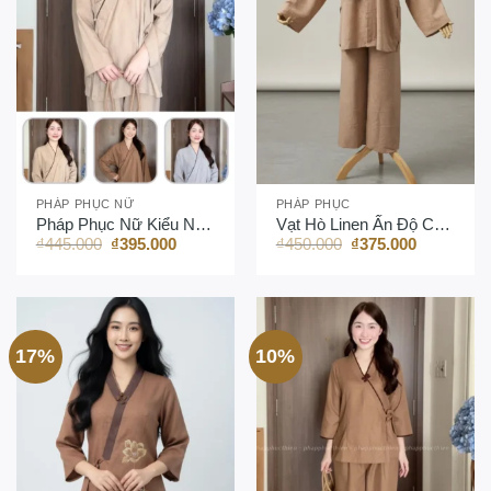
PHÁP PHỤC NỮ
PHÁP PHỤC
Pháp Phục Nữ Kiểu Nhật
Vạt Hò Linen Ấn Độ Cao Cấp
Giá
Giá
Giá
Giá
₫
445.000
₫
395.000
₫
450.000
₫
375.000
gốc
hiện
gốc
hiện
là:
tại
là:
tại
₫445.000.
là:
₫450.000.
là:
₫395.000.
₫375.000.
17%
10%