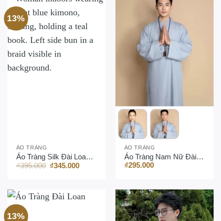
13%
ÁO TRÀNG
ÁO TRÀNG
Áo Tràng Silk Đài Loan Nâu Cao Cấp Nam/Nữ
Áo Tràng Nam Nữ Đài Loan Vải Katee
Giá
Giá
₫
295.000
₫
395.000
₫
345.000
gốc
hiện
là:
tại
₫395.000.
là:
₫345.000.
13%