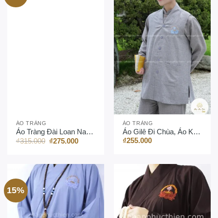
ÁO TRÀNG
ÁO TRÀNG
Áo Tràng Đài Loan Nam/Nữ – Hàng Việt Nam
Áo Gilê Đi Chùa, Áo KhoácTăng Ni
Giá
Giá
₫
255.000
₫
315.000
₫
275.000
gốc
hiện
là:
tại
₫315.000.
là:
₫275.000.
15%