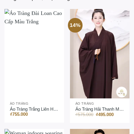
14%
ÁO TRÀNG
ÁO TRÀNG
Áo Tràng Trắng Liên Hoa Sen Đài Loan
Áo Tràng Hải Thanh Màu Nâu
Giá
Giá
₫
755.000
₫
575.000
₫
495.000
gốc
hiện
là:
tại
₫575.000.
là:
₫495.000.