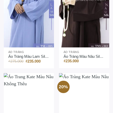
ÁO TRÀNG
ÁO TRÀNG
Áo Tràng Màu Lam Silk (Thêu)
Áo Tràng Màu Nâu Silk (Thêu)
Giá
Giá
₫
235.000
₫
275.000
₫
235.000
gốc
hiện
là:
tại
₫275.000.
là:
₫235.000.
20%