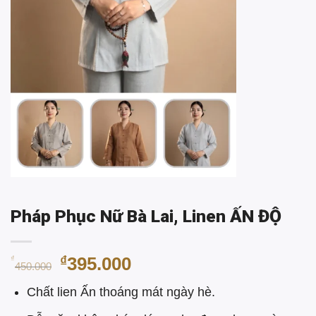
Pháp Phục Nữ Bà Lai, Linen ẤN ĐỘ
Giá
Giá
₫
395.000
₫
450.000
gốc
hiện
Chất lien Ấn thoáng mát ngày hè.
là:
tại