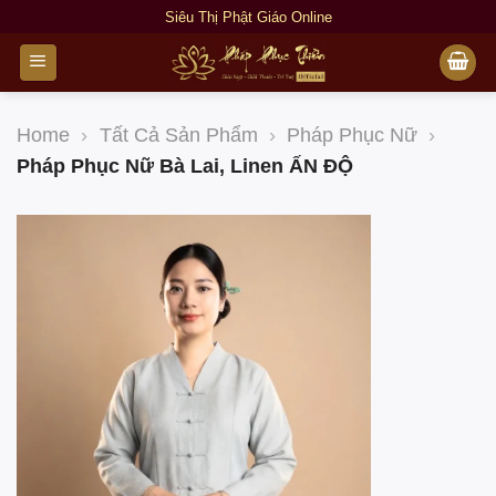
Bỏ
Siêu Thị Phật Giáo Online
qua
nội
dung
Home
›
Tất Cả Sản Phẩm
›
Pháp Phục Nữ
›
Pháp Phục Nữ Bà Lai, Linen ẤN ĐỘ