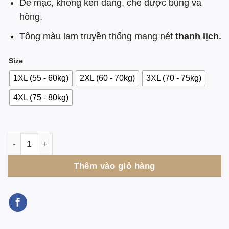
₫450.000.
là:
Dễ mặc, không kén dáng, che được bụng và
₫395.000.
hông.
Tông màu lam truyền thống mang nét
thanh lịch.
Size
1XL (55 - 60kg)
2XL (60 - 70kg)
3XL (70 - 75kg)
4XL (75 - 80kg)
Pháp Phục Nữ Bà Lai, Linen ẤN ĐỘ số lượng
Thêm vào giỏ hàng