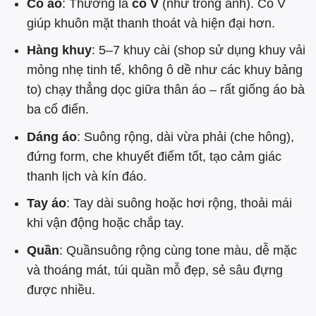
Cổ áo
: Thường là
cổ V
(như trong ảnh). Cổ V
giúp khuôn mặt thanh thoát và hiện đại hơn.
Hàng khuy
: 5–7 khuy cài (shop sử dụng khuy vải
mỏng nhẹ tinh tế, không ô dề như các khuy bảng
to) chạy thẳng dọc giữa thân áo – rất giống áo bà
ba cổ điển.
Dáng áo
: Suông rộng, dài vừa phải (che hông),
đứng form, che khuyết điểm tốt, tạo cảm giác
thanh lịch và kín đáo.
Tay áo
: Tay dài suông hoặc hơi rộng, thoải mái
khi vận động hoặc chắp tay.
Quần
: Quầnsuông rộng cùng tone màu, dễ mặc
và thoáng mát, túi quần mỗ đẹp, sẻ sâu đựng
được nhiều.