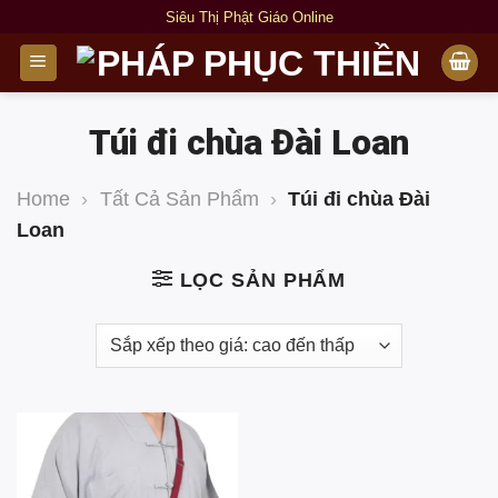
Bỏ
Siêu Thị Phật Giáo Online
qua
nội
dung
Túi đi chùa Đài Loan
Home
›
Tất Cả Sản Phẩm
›
Túi đi chùa Đài
Loan
LỌC SẢN PHẨM